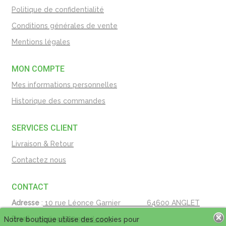
Politique de confidentialité
Conditions générales de vente
Mentions légales
MON COMPTE
Mes informations personnelles
Historique des commandes
SERVICES CLIENT
Livraison & Retour
Contactez nous
CONTACT
Adresse
:
10 rue Léonce Garnier
64600 ANGLET
Email
:
mbdiag64@gmail.com
Notre boutique utilise des cookies pour